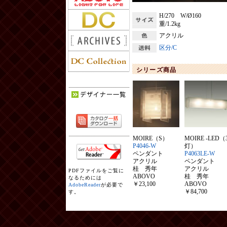
H/270 W/Ø160
重/1.2kg
アクリル
区分/C
シリーズ商品
MOIRE（S）
MOIRE -LED（
P4046-W
灯）
ペンダント
P4063LE-W
アクリル
ペンダント
桂 秀年
アクリル
PDFファイルをご覧に
ABOVO
桂 秀年
なるためには
￥23,100
ABOVO
AdobeReader
が必要で
￥84,700
す。